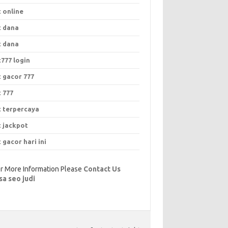
t online
t dana
t dana
t777 login
t gacor 777
t 777
t terpercaya
t jackpot
t gacor hari ini
r More Information Please
Contact Us
sa seo judi