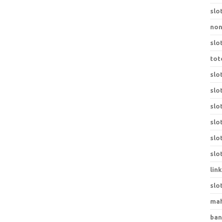
slo
non
slo
tot
slo
slo
slo
slo
slo
slo
lin
slo
ma
ban