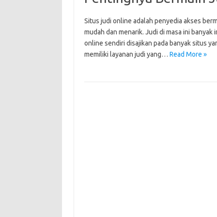
Situs judi online adalah penyedia akses ber
mudah dan menarik. Judi di masa ini banyak 
online sendiri disajikan pada banyak situs ya
memiliki layanan judi yang…
Read More »