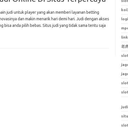
slo
koi
main judi untuk player yang akan memberi layanan betting
inovasinya dan makin menarik hari demi hari. Judi dengan akses
log
ng bisa anda pilih bebas. Situs judi yang tidak sama tentu saja
mpo
lin
老
slo
jag
jag
slo
slo
jud
sit
slo