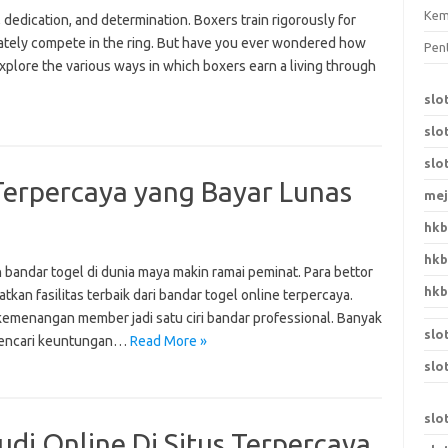
Kem
, dedication, and determination. Boxers train rigorously for
imately compete in the ring. But have you ever wondered how
Pen
explore the various ways in which boxers earn a living through
slo
slo
slo
Terpercaya yang Bayar Lunas
mej
hk
hk
n bandar togel di dunia maya makin ramai peminat. Para bettor
hk
kan fasilitas terbaik dari bandar togel online terpercaya.
emenangan member jadi satu ciri bandar professional. Banyak
slo
 mencari keuntungan…
Read More »
slo
slo
di Online Di Situs Terpercaya