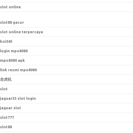
slot online
slot88 gacor
slot online terpercaya
koi365
login mpo8080
mpo8080 apk
link resmi mpo8080
老虎机
slot
jaguar33 slot login
jaguar slot
slot777
slot88