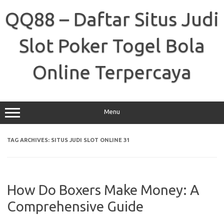
Skip
to
QQ88 – Daftar Situs Judi
content
Slot Poker Togel Bola
Online Terpercaya
Menu
TAG ARCHIVES:
SITUS JUDI SLOT ONLINE 31
How Do Boxers Make Money: A
Comprehensive Guide