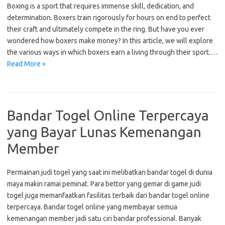
Boxing is a sport that requires immense skill, dedication, and
determination. Boxers train rigorously for hours on end to perfect
their craft and ultimately compete in the ring. But have you ever
wondered how boxers make money? In this article, we will explore
the various ways in which boxers earn a living through their sport.…
Read More »
Bandar Togel Online Terpercaya
yang Bayar Lunas Kemenangan
Member
Permainan judi togel yang saat ini melibatkan bandar togel di dunia
maya makin ramai peminat. Para bettor yang gemar di game judi
togel juga memanfaatkan fasilitas terbaik dari bandar togel online
terpercaya. Bandar togel online yang membayar semua
kemenangan member jadi satu ciri bandar professional. Banyak