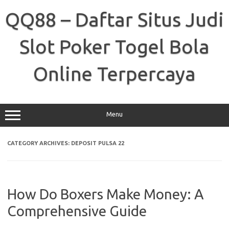
Skip
to
QQ88 – Daftar Situs Judi
content
Slot Poker Togel Bola
Online Terpercaya
Menu
CATEGORY ARCHIVES:
DEPOSIT PULSA 22
How Do Boxers Make Money: A
Comprehensive Guide