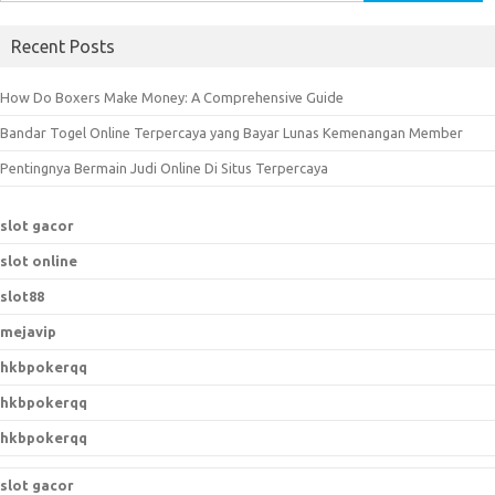
e
a
Recent Posts
r
c
How Do Boxers Make Money: A Comprehensive Guide
h
Bandar Togel Online Terpercaya yang Bayar Lunas Kemenangan Member
f
o
Pentingnya Bermain Judi Online Di Situs Terpercaya
r
:
slot gacor
slot online
slot88
mejavip
hkbpokerqq
hkbpokerqq
hkbpokerqq
slot gacor