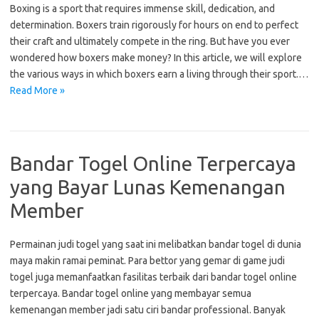
Boxing is a sport that requires immense skill, dedication, and
determination. Boxers train rigorously for hours on end to perfect
their craft and ultimately compete in the ring. But have you ever
wondered how boxers make money? In this article, we will explore
the various ways in which boxers earn a living through their sport.…
Read More »
Bandar Togel Online Terpercaya
yang Bayar Lunas Kemenangan
Member
Permainan judi togel yang saat ini melibatkan bandar togel di dunia
maya makin ramai peminat. Para bettor yang gemar di game judi
togel juga memanfaatkan fasilitas terbaik dari bandar togel online
terpercaya. Bandar togel online yang membayar semua
kemenangan member jadi satu ciri bandar professional. Banyak