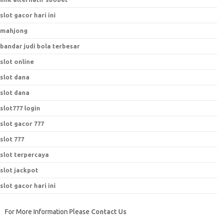
slot gacor hari ini
mahjong
bandar judi bola terbesar
slot online
slot dana
slot dana
slot777 login
slot gacor 777
slot 777
slot terpercaya
slot jackpot
slot gacor hari ini
For More Information Please
Contact Us