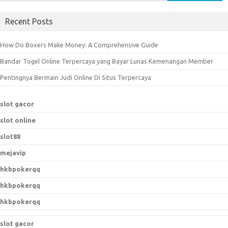
e
a
Recent Posts
r
c
How Do Boxers Make Money: A Comprehensive Guide
h
Bandar Togel Online Terpercaya yang Bayar Lunas Kemenangan Member
f
o
Pentingnya Bermain Judi Online Di Situs Terpercaya
r
:
slot gacor
slot online
slot88
mejavip
hkbpokerqq
hkbpokerqq
hkbpokerqq
slot gacor