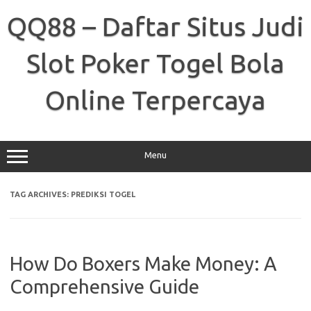
Skip
to
QQ88 – Daftar Situs Judi
content
Slot Poker Togel Bola
Online Terpercaya
Menu
TAG ARCHIVES:
PREDIKSI TOGEL
How Do Boxers Make Money: A
Comprehensive Guide