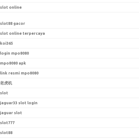
slot online
slot88 gacor
slot online terpercaya
koi365
login mpo8080
mpo8080 apk
link resmi mpo8080
老虎机
slot
jaguar33 slot login
jaguar slot
slot777
slot88