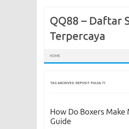
Skip
to
content
QQ88 – Daftar S
Terpercaya
HOME
TAG ARCHIVES:
DEPOSIT PULSA 71
How Do Boxers Make 
Guide