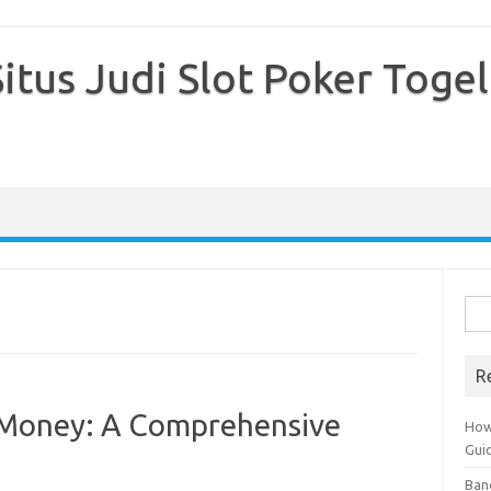
itus Judi Slot Poker Togel
Sea
for:
R
Money: A Comprehensive
How
Gui
Ban