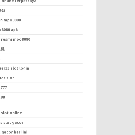
t online terpercaya
365
in mpo8080
8080 apk
k resmi mpo8080
虎机
t
uar33 slot login
uar slot
t777
t88
i slot online
us slot gacor
t gacor hari ini