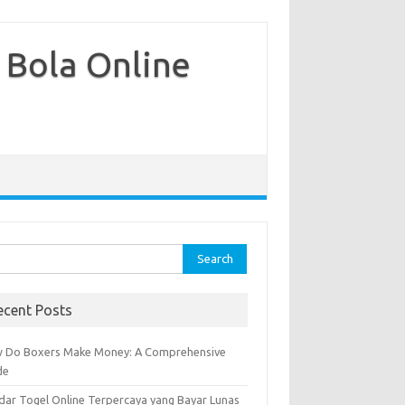
 Bola Online
rch
ecent Posts
 Do Boxers Make Money: A Comprehensive
de
dar Togel Online Terpercaya yang Bayar Lunas