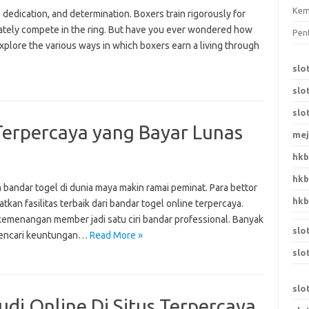
Kem
, dedication, and determination. Boxers train rigorously for
imately compete in the ring. But have you ever wondered how
Pen
explore the various ways in which boxers earn a living through
slo
slo
slo
Terpercaya yang Bayar Lunas
mej
hk
hk
n bandar togel di dunia maya makin ramai peminat. Para bettor
hk
kan fasilitas terbaik dari bandar togel online terpercaya.
emenangan member jadi satu ciri bandar professional. Banyak
slo
 mencari keuntungan…
Read More »
slo
slo
di Online Di Situs Terpercaya