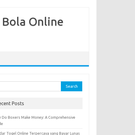
 Bola Online
rch
ecent Posts
 Do Boxers Make Money: A Comprehensive
de
dar Togel Online Terpercaya yang Bayar Lunas