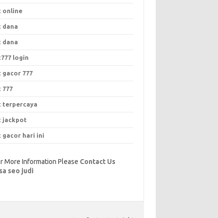
t online
t dana
t dana
t777 login
t gacor 777
t 777
t terpercaya
t jackpot
t gacor hari ini
r More Information Please
Contact Us
sa seo judi