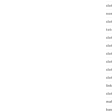
slo
non
slo
tot
slo
slo
slo
slo
slo
slo
lin
slo
ma
ban