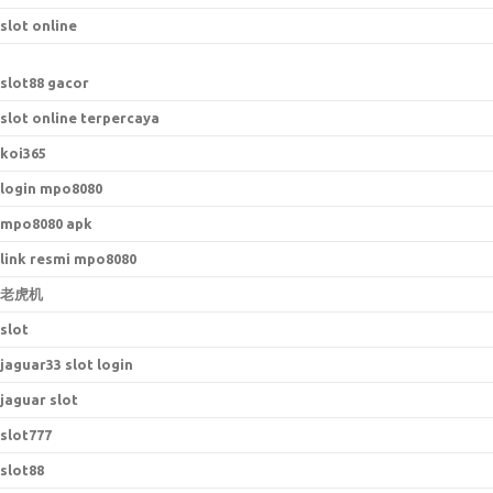
slot online
slot88 gacor
slot online terpercaya
koi365
login mpo8080
mpo8080 apk
link resmi mpo8080
老虎机
slot
jaguar33 slot login
jaguar slot
slot777
slot88