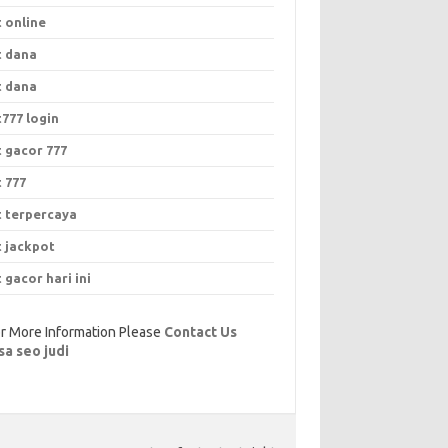
t online
t dana
t dana
t777 login
t gacor 777
t 777
t terpercaya
t jackpot
t gacor hari ini
r More Information Please
Contact Us
sa seo judi