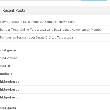
e
a
Recent Posts
r
c
How Do Boxers Make Money: A Comprehensive Guide
h
Bandar Togel Online Terpercaya yang Bayar Lunas Kemenangan Member
f
o
Pentingnya Bermain Judi Online Di Situs Terpercaya
r
:
slot gacor
slot online
slot88
mejavip
hkbpokerqq
hkbpokerqq
hkbpokerqq
slot gacor