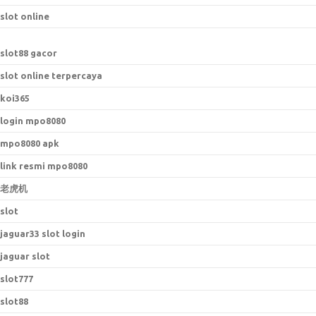
slot online
slot88 gacor
slot online terpercaya
koi365
login mpo8080
mpo8080 apk
link resmi mpo8080
老虎机
slot
jaguar33 slot login
jaguar slot
slot777
slot88