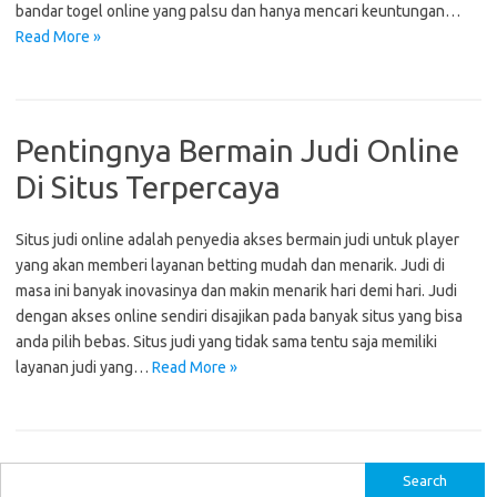
bandar togel online yang palsu dan hanya mencari keuntungan…
Read More »
Pentingnya Bermain Judi Online
Di Situs Terpercaya
Situs judi online adalah penyedia akses bermain judi untuk player
yang akan memberi layanan betting mudah dan menarik. Judi di
masa ini banyak inovasinya dan makin menarik hari demi hari. Judi
dengan akses online sendiri disajikan pada banyak situs yang bisa
anda pilih bebas. Situs judi yang tidak sama tentu saja memiliki
layanan judi yang…
Read More »
S