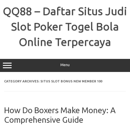
Skip
to
QQ88 – Daftar Situs Judi
content
Slot Poker Togel Bola
Online Terpercaya
Menu
CATEGORY ARCHIVES:
SITUS SLOT BONUS NEW MEMBER 100
How Do Boxers Make Money: A
Comprehensive Guide