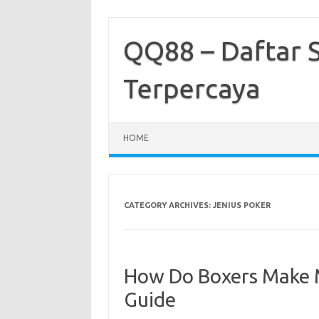
Skip
to
content
QQ88 – Daftar S
Terpercaya
HOME
CATEGORY ARCHIVES:
JENIUS POKER
How Do Boxers Make 
Guide