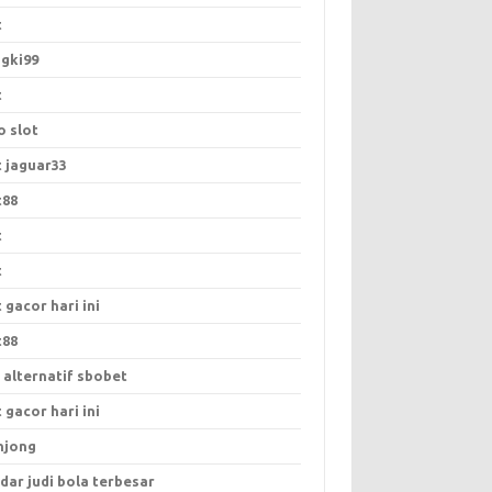
t
gki99
t
o slot
t jaguar33
t88
t
t
t gacor hari ini
t88
k alternatif sbobet
t gacor hari ini
hjong
dar judi bola terbesar