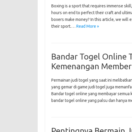
Boxing is a sport that requires immense skill
hours on end to perfect their craft and ult
boxers make money? In this article, we will 
their sport.…
Read More »
Bandar Togel Online 
Kemenangan Member
Permainan judi togel yang saat ini melibatka
yang gemar di game judi togel juga memanfaat
Bandar togel online yang membayar semua k
bandar togel online yang palsu dan hanya
Pentingnya Bermain Ju