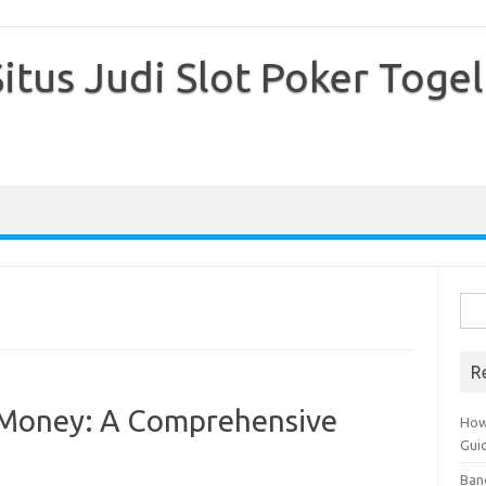
itus Judi Slot Poker Togel
S
e
a
R
r
c
Money: A Comprehensive
How
h
Gui
f
Ban