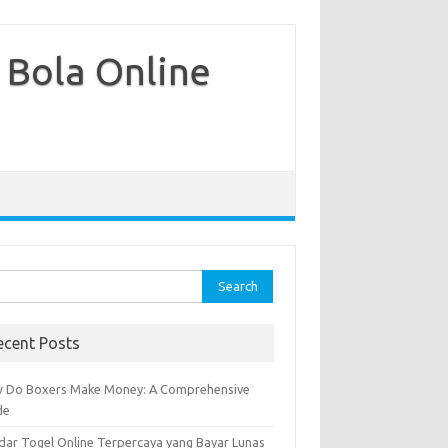
 Bola Online
ecent Posts
 Do Boxers Make Money: A Comprehensive
de
dar Togel Online Terpercaya yang Bayar Lunas