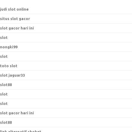
judi slot online
situs slot gacor
slot gacor hari ini
slot
nongki99
slot
toto slot
slot jaguar33
slot88
slot
slot
slot gacor hari ini
slot88
link alternatif sbobet