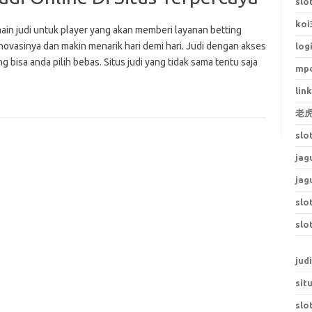
slo
koi
main judi untuk player yang akan memberi layanan betting
inovasinya dan makin menarik hari demi hari. Judi dengan akses
log
ng bisa anda pilih bebas. Situs judi yang tidak sama tentu saja
mpo
lin
老
slo
jag
jag
slo
slo
jud
sit
slo