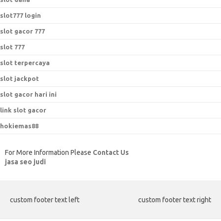
slot777 login
slot gacor 777
slot 777
slot terpercaya
slot jackpot
slot gacor hari ini
link slot gacor
hokiemas88
For More Information Please
Contact Us
jasa seo judi
custom footer text left
custom footer text right