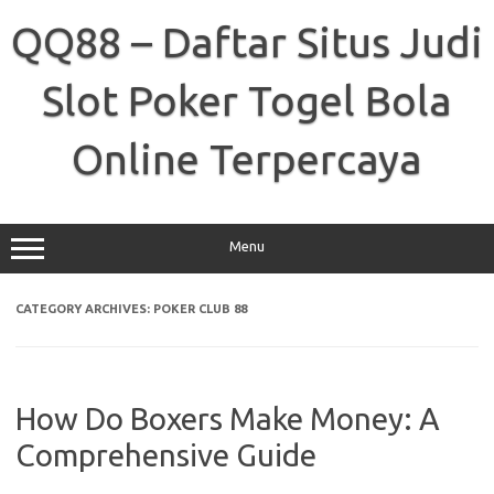
Skip
to
QQ88 – Daftar Situs Judi
content
Slot Poker Togel Bola
Online Terpercaya
Menu
CATEGORY ARCHIVES:
POKER CLUB 88
How Do Boxers Make Money: A
Comprehensive Guide