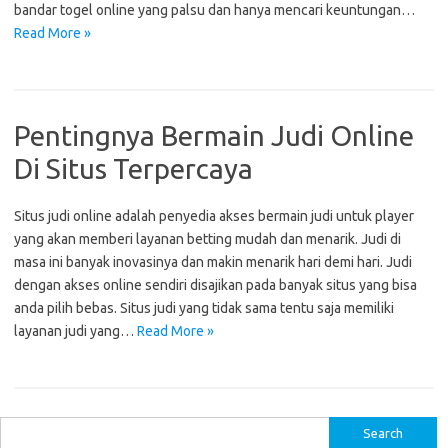
bandar togel online yang palsu dan hanya mencari keuntungan…
Read More »
Pentingnya Bermain Judi Online
Di Situs Terpercaya
Situs judi online adalah penyedia akses bermain judi untuk player
yang akan memberi layanan betting mudah dan menarik. Judi di
masa ini banyak inovasinya dan makin menarik hari demi hari. Judi
dengan akses online sendiri disajikan pada banyak situs yang bisa
anda pilih bebas. Situs judi yang tidak sama tentu saja memiliki
layanan judi yang…
Read More »
S