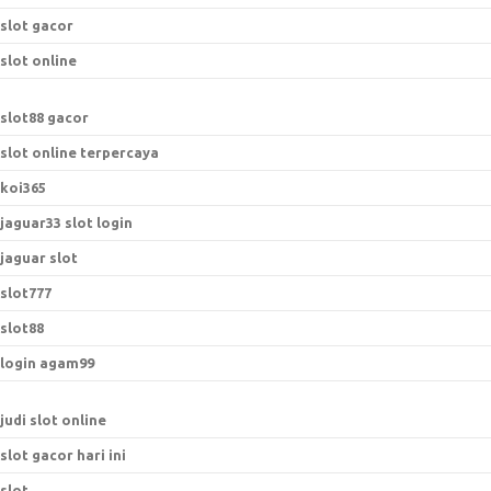
slot gacor
slot online
slot88 gacor
slot online terpercaya
koi365
jaguar33 slot login
jaguar slot
slot777
slot88
login agam99
judi slot online
slot gacor hari ini
slot