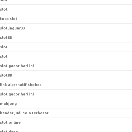
slot
toto slot
slot jaguar33
slot88
slot
slot
slot gacor hari ini
slot88
link alternatif sbobet
slot gacor hari ini
mahjong
bandar judi bola terbesar
slot online
slot dana