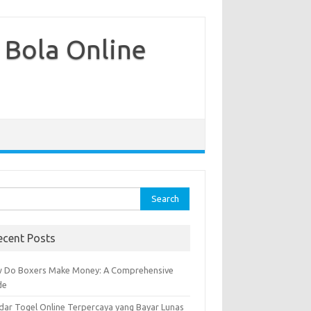
 Bola Online
ecent Posts
 Do Boxers Make Money: A Comprehensive
de
dar Togel Online Terpercaya yang Bayar Lunas