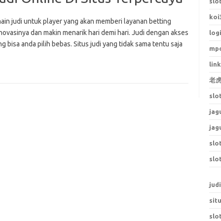
slo
koi
main judi untuk player yang akan memberi layanan betting
inovasinya dan makin menarik hari demi hari. Judi dengan akses
log
ng bisa anda pilih bebas. Situs judi yang tidak sama tentu saja
mpo
lin
老
slo
jag
jag
slo
slo
jud
sit
slo