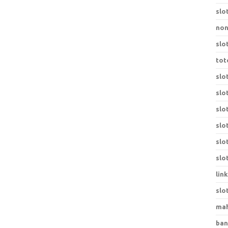
slo
non
slo
tot
slo
slo
slo
slo
slo
slo
lin
slo
ma
ban