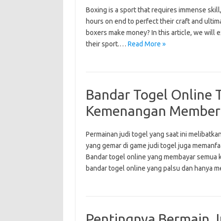
Boxing is a sport that requires immense skill
hours on end to perfect their craft and ult
boxers make money? In this article, we will 
their sport.…
Read More »
Bandar Togel Online 
Kemenangan Member
Permainan judi togel yang saat ini melibatka
yang gemar di game judi togel juga memanfaat
Bandar togel online yang membayar semua k
bandar togel online yang palsu dan hanya
Pentingnya Bermain Ju