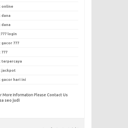
t online
t dana
t dana
t777 login
t gacor 777
t 777
t terpercaya
t jackpot
t gacor hari ini
r More Information Please
Contact Us
sa seo judi