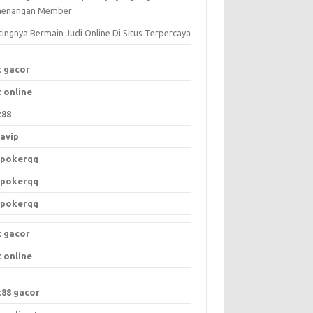
enangan Member
tingnya Bermain Judi Online Di Situs Terpercaya
t gacor
t online
t88
avip
bpokerqq
bpokerqq
bpokerqq
t gacor
t online
t88 gacor