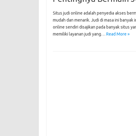
Situs judi online adalah penyedia akses ber
mudah dan menarik. Judi di masa ini banyak 
online sendiri disajikan pada banyak situs ya
memiliki layanan judi yang…
Read More »