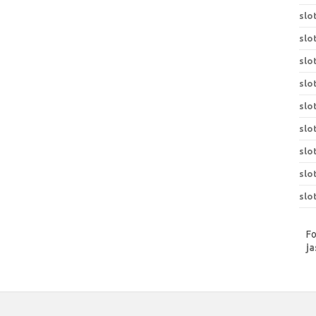
slo
slo
slo
slo
slo
slo
slo
slo
slo
Fo
ja