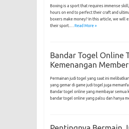
Boxing is a sport that requires immense skill
hours on end to perfect their craft and ult
boxers make money? In this article, we will 
their sport.…
Read More »
Bandar Togel Online 
Kemenangan Member
Permainan judi togel yang saat ini melibatka
yang gemar di game judi togel juga memanfaat
Bandar togel online yang membayar semua k
bandar togel online yang palsu dan hanya
Pentingnya Bermain Ju