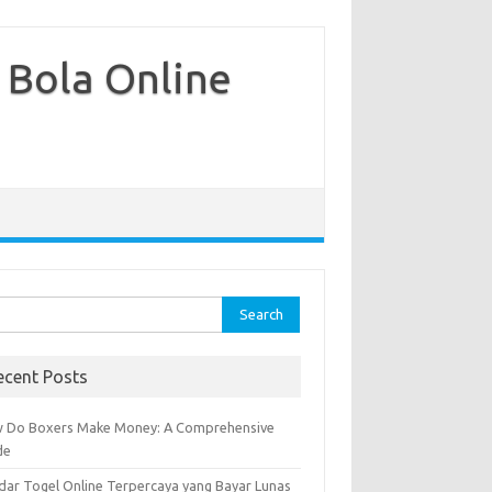
 Bola Online
ecent Posts
 Do Boxers Make Money: A Comprehensive
de
dar Togel Online Terpercaya yang Bayar Lunas