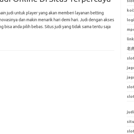
slo
koi
main judi untuk player yang akan memberi layanan betting
inovasinya dan makin menarik hari demi hari. Judi dengan akses
log
ng bisa anda pilih bebas. Situs judi yang tidak sama tentu saja
mpo
lin
老
slo
jag
jag
slo
slo
jud
sit
slo