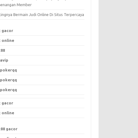
enangan Member
tingnya Bermain Judi Online Di Situs Terpercaya
t gacor
t online
t88
avip
bpokerqq
bpokerqq
bpokerqq
t gacor
t online
t88 gacor